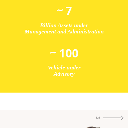
7
Billion Assets under
Management and Administration
100
Vehicle under
Advisory
1/8